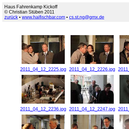
Haus Fahrenkamp Kickoff
© Christian Stüben 2011
zurück
•
www.haifischbar.com
•
cs.st.ng@gmx.de
2011_04_12_2225.jpg
2011_04_12_2226.jpg
2011
2011_04_12_2236.jpg
2011_04_12_2247.jpg
2011