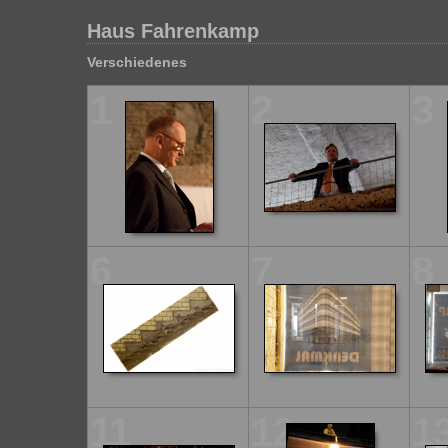
Haus Fahrenkamp
Verschiedenes
1
2
3
6
7
8
11
12
1