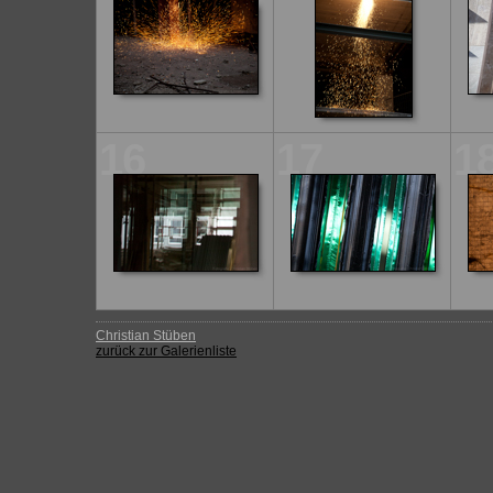
16
17
1
Christian Stüben
zurück zur Galerienliste