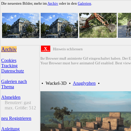
Die neuesten Bilder, mehr im
Archiv
oder in den
Galerien
.
Archiv
X
Hinweis schliessen
Ihr Browser muß animierte Gif eingeschaltet haben. Der E
Cookies
Your Browser must have animated Gif enabled. Best viewe
Tracking
Datenschutz
Galerien nach
•
Wackel-3D
•
Anaglyphen
•
Thema
Abmelden
Benutzer:
gast
max. Größe:
512
neu Registrieren
Anleitung