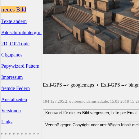
neues Bild
Texte ändern
Bildschirmhintergründe
2D, Off-Topic
Gigapanos
Papywizard Pattern
Impressum
Exif-GPS --> googlemaps
•
Exif-GPS --> bing
fremde Federn
Ausfallzeiten
194.127.205.2, outbound.darmstadt.de, 15.03.2018 15:2
Versionen
Links