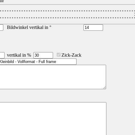
ir
Bildwinkel vertikal in °
vertikal in %
Zick-Zack