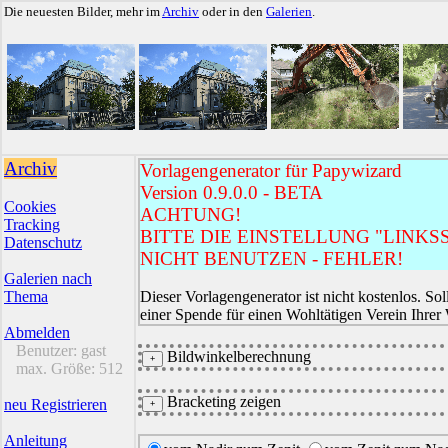
Die neuesten Bilder, mehr im
Archiv
oder in den
Galerien
.
Archiv
Vorlagengenerator für Papywizard
Version 0.9.0.0 - BETA
Cookies
ACHTUNG!
Tracking
BITTE DIE EINSTELLUNG "LINKSS
Datenschutz
NICHT BENUTZEN - FEHLER!
Galerien nach
Thema
Dieser Vorlagengenerator ist nicht kostenlos. Sol
einer Spende für einen Wohltätigen Verein Ihrer
Abmelden
Benutzer:
gast
Bildwinkelberechnung
max. Größe:
512
Bracketing zeigen
neu Registrieren
Anleitung