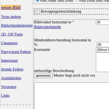
vom Nadir zum Zenit
vom Zenit zum Nad
neues Bild
Bewegungseinschränkung
Texte ändern
Bildwinkel horizontal in °
Bildschirmhintergründe
Bildwinkeltabelle
2D, Off-Topic
Mindestüberschneidung horizontal in
Gigapanos
%
Kurzname
Papywizard Pattern
Impressum
fremde Federn
mehrzeilige Beschreibung
Muster liegt noch nicht vor.
Ausfallzeiten
Versionen
Links