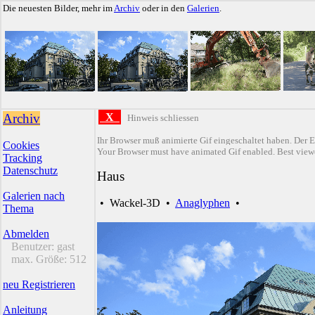
Die neuesten Bilder, mehr im
Archiv
oder in den
Galerien
.
Archiv
X
Hinweis schliessen
Ihr Browser muß animierte Gif eingeschaltet haben. Der E
Cookies
Your Browser must have animated Gif enabled. Best viewe
Tracking
Datenschutz
Haus
Galerien nach
•
Wackel-3D
•
Anaglyphen
•
Thema
Abmelden
Benutzer:
gast
max. Größe:
512
neu Registrieren
Anleitung