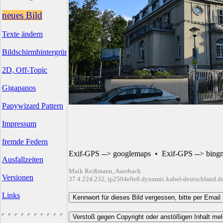
neues Bild
Texte ändern
Bildschirmhintergründe
2D, Off-Topic
Gigapanos
Papywizard Pattern
Impressum
fremde Federn
Exif-GPS --> googlemaps
•
Exif-GPS --> bing
Ausfallzeiten
Maik Reißmann, Auerbach
Versionen
37.4.224.232, ip2504e0e8.dynamic.kabel-deutschland.d
Links