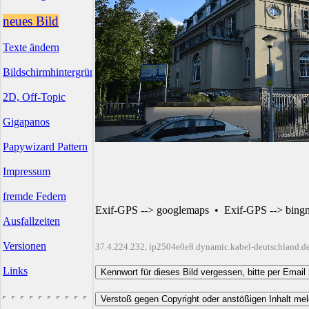
neues Bild
Texte ändern
Bildschirmhintergründe
2D, Off-Topic
Gigapanos
Papywizard Pattern
Impressum
fremde Federn
Exif-GPS --> googlemaps
•
Exif-GPS --> bing
Ausfallzeiten
Versionen
37.4.224.232, ip2504e0e8.dynamic.kabel-deutschland.d
Links