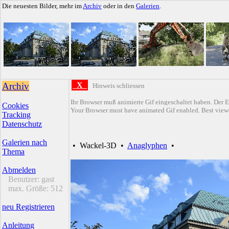
Die neuesten Bilder, mehr im
Archiv
oder in den
Galerien
.
Archiv
X
Hinweis schliessen
Ihr Browser muß animierte Gif eingeschaltet haben. Der E
Cookies
Your Browser must have animated Gif enabled. Best viewe
Tracking
Datenschutz
Galerien nach
•
Wackel-3D
•
Anaglyphen
•
Thema
Abmelden
Benutzer:
gast
max. Größe:
512
neu Registrieren
Anleitung