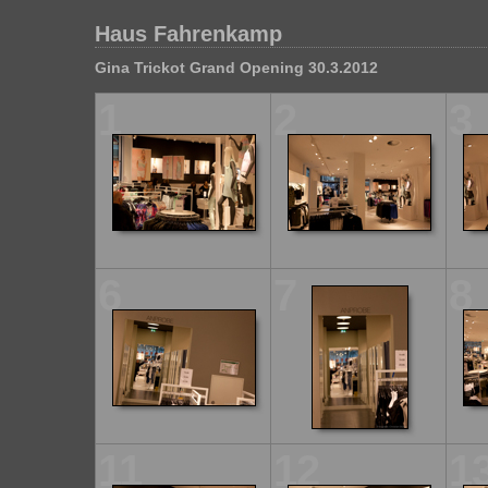
Haus Fahrenkamp
Gina Trickot Grand Opening 30.3.2012
1
2
3
6
7
8
11
12
1