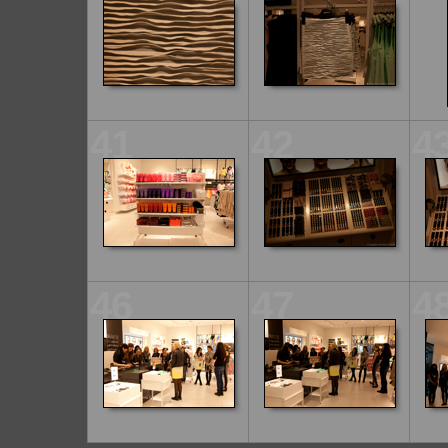
41
42
4
46
47
4