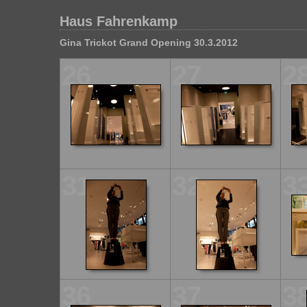
Haus Fahrenkamp
Gina Trickot Grand Opening 30.3.2012
26
27
2
31
32
3
36
37
3