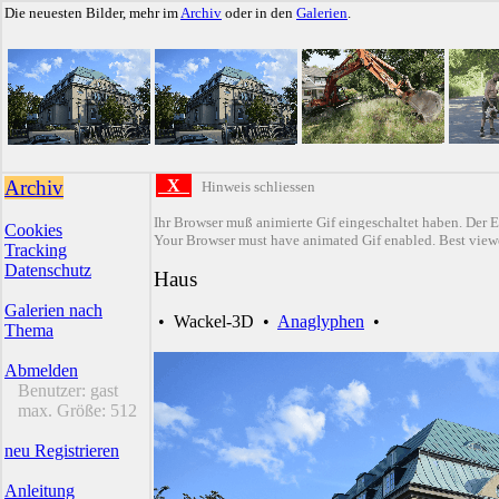
Die neuesten Bilder, mehr im
Archiv
oder in den
Galerien
.
Archiv
X
Hinweis schliessen
Ihr Browser muß animierte Gif eingeschaltet haben. Der E
Cookies
Your Browser must have animated Gif enabled. Best viewe
Tracking
Datenschutz
Haus
Galerien nach
•
Wackel-3D
•
Anaglyphen
•
Thema
Abmelden
Benutzer:
gast
max. Größe:
512
neu Registrieren
Anleitung