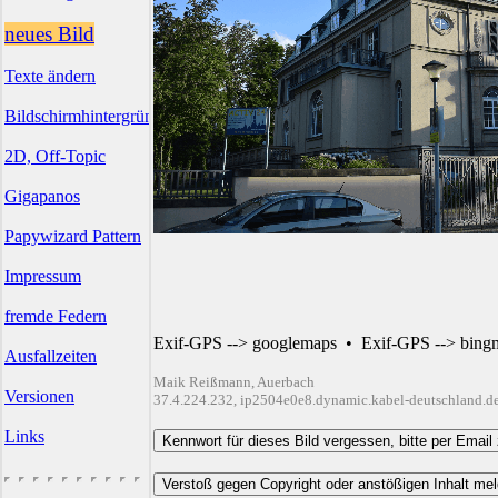
neues Bild
Texte ändern
Bildschirmhintergründe
2D, Off-Topic
Gigapanos
Papywizard Pattern
Impressum
fremde Federn
Exif-GPS --> googlemaps
•
Exif-GPS --> bing
Ausfallzeiten
Maik Reißmann, Auerbach
Versionen
37.4.224.232, ip2504e0e8.dynamic.kabel-deutschland.d
Links