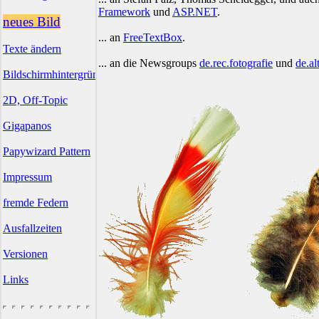
Framework
und
ASP.NET
.
neues Bild
... an
FreeTextBox
.
Texte ändern
... an die Newsgroups
de.rec.fotografie
und
de.al
Bildschirmhintergründe
2D, Off-Topic
Gigapanos
Papywizard Pattern
Impressum
fremde Federn
Ausfallzeiten
Versionen
Links