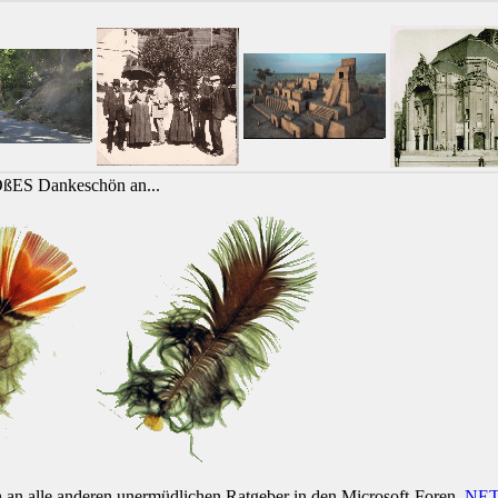
OßES Dankeschön an...
h an alle anderen unermüdlichen Ratgeber in den Microsoft-Foren
.NE