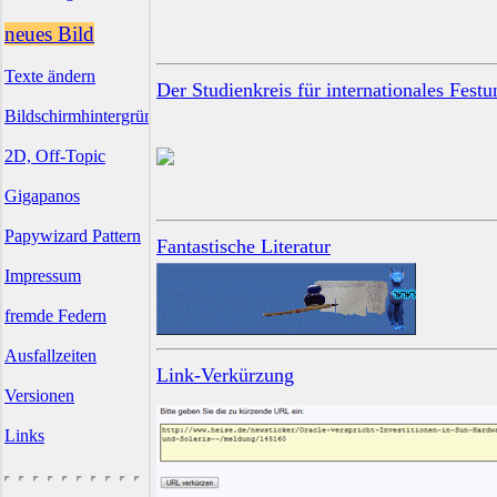
neues Bild
Texte ändern
Der Studienkreis für internationales Fest
Bildschirmhintergründe
2D, Off-Topic
Gigapanos
Papywizard Pattern
Fantastische Literatur
Impressum
fremde Federn
Ausfallzeiten
Link-Verkürzung
Versionen
Links