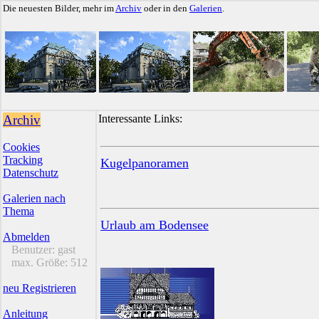
Die neuesten Bilder, mehr im
Archiv
oder in den
Galerien
.
Archiv
Interessante Links:
Cookies
Tracking
Kugelpanoramen
Datenschutz
Galerien nach
Thema
Urlaub am Bodensee
Abmelden
Benutzer:
gast
max. Größe:
512
neu Registrieren
Anleitung