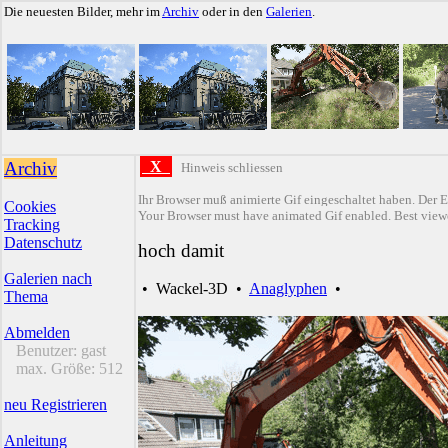
Die neuesten Bilder, mehr im
Archiv
oder in den
Galerien
.
Archiv
X
Hinweis schliessen
Ihr Browser muß animierte Gif eingeschaltet haben. Der E
Cookies
Your Browser must have animated Gif enabled. Best viewe
Tracking
Datenschutz
hoch damit
Galerien nach
•
Wackel-3D
•
Anaglyphen
•
Thema
Abmelden
Benutzer:
gast
max. Größe:
512
neu Registrieren
Anleitung