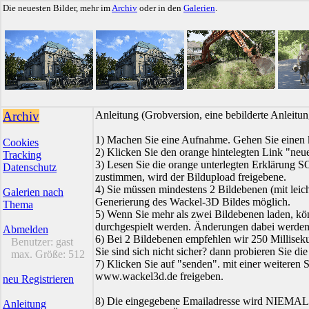
Die neuesten Bilder, mehr im
Archiv
oder in den
Galerien
.
Archiv
Anleitung (Grobversion, eine bebilderte Anleit
1) Machen Sie eine Aufnahme. Gehen Sie einen k
Cookies
2) Klicken Sie den orange hintelegten Link "neue
Tracking
3) Lesen Sie die orange unterlegten Erklärung
Datenschutz
zustimmen, wird der Bildupload freigebene.
4) Sie müssen mindestens 2 Bildebenen (mit leich
Galerien nach
Generierung des Wackel-3D Bildes möglich.
Thema
5) Wenn Sie mehr als zwei Bildebenen laden, kö
durchgespielt werden. Änderungen dabei werden s
Abmelden
6) Bei 2 Bildebenen empfehlen wir 250 Millisek
Benutzer:
gast
Sie sind sich nicht sicher? dann probieren Sie die
max. Größe:
512
7) Klicken Sie auf "senden". mit einer weiteren 
www.wackel3d.de freigeben.
neu Registrieren
8) Die eingegebene Emailadresse wird NIEMALS 
Anleitung