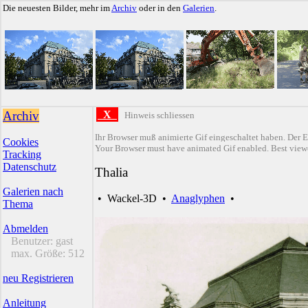
Die neuesten Bilder, mehr im
Archiv
oder in den
Galerien
.
Archiv
X
Hinweis schliessen
Ihr Browser muß animierte Gif eingeschaltet haben. Der E
Cookies
Your Browser must have animated Gif enabled. Best viewe
Tracking
Datenschutz
Thalia
Galerien nach
•
Wackel-3D
•
Anaglyphen
•
Thema
Abmelden
Benutzer:
gast
max. Größe:
512
neu Registrieren
Anleitung