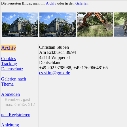
Die neuesten Bilder, mehr im
Archiv
oder in den
Galerien
.
Archiv
Christian Stüben
Am Eckbusch 39/94
42113 Wuppertal
Cookies
Deutschland
Tracking
+49 202 9798988, +49 176 96648165
Datenschutz
cs.st.im@gmx.de
Galerien nach
Thema
Abmelden
Benutzer:
gast
max. Größe:
512
neu Registrieren
Anleitung