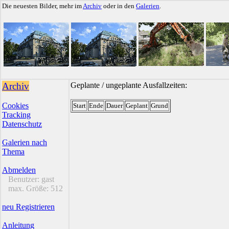
Die neuesten Bilder, mehr im
Archiv
oder in den
Galerien
.
Archiv
Geplante / ungeplante Ausfallzeiten:
Cookies
Start
Ende
Dauer
Geplant
Grund
Tracking
Datenschutz
Galerien nach
Thema
Abmelden
Benutzer:
gast
max. Größe:
512
neu Registrieren
Anleitung