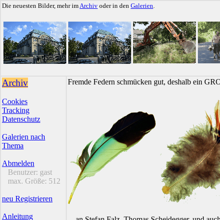
Die neuesten Bilder, mehr im
Archiv
oder in den
Galerien
.
Archiv
Fremde Federn schmücken gut, deshalb ein GR
Cookies
Tracking
Datenschutz
Galerien nach
Thema
Abmelden
Benutzer:
gast
max. Größe:
512
neu Registrieren
Anleitung
... an Stefan Falz, Thomas Scheidegger, und auc