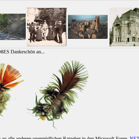
OßES Dankeschön an...
h an alle anderen unermüdlichen Ratgeber in den Microsoft-Foren
.NE