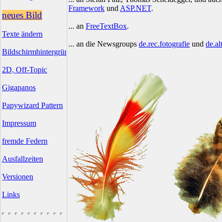
Framework
und
ASP.NET
.
neues Bild
... an
FreeTextBox
.
Texte ändern
... an die Newsgroups
de.rec.fotografie
und
de.al
Bildschirmhintergründe
2D, Off-Topic
Gigapanos
Papywizard Pattern
Impressum
fremde Federn
Ausfallzeiten
Versionen
Links