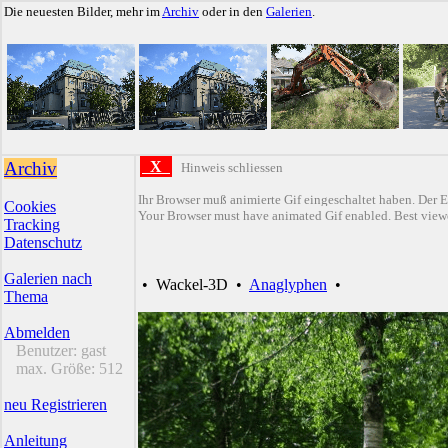
Die neuesten Bilder, mehr im
Archiv
oder in den
Galerien
.
Archiv
X
Hinweis schliessen
Ihr Browser muß animierte Gif eingeschaltet haben. Der E
Cookies
Your Browser must have animated Gif enabled. Best viewe
Tracking
Datenschutz
Galerien nach
•
Wackel-3D
•
Anaglyphen
•
Thema
Abmelden
Benutzer:
gast
max. Größe:
512
neu Registrieren
Anleitung