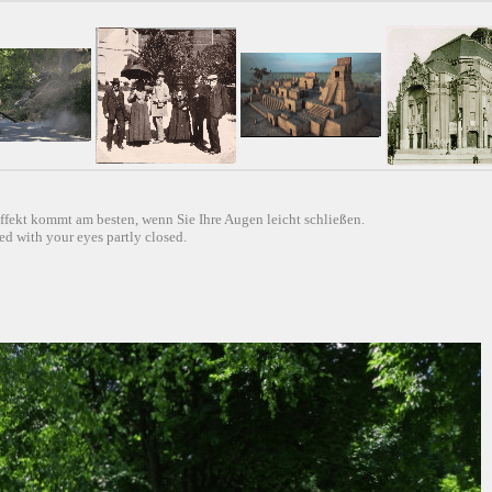
ffekt kommt am besten, wenn Sie Ihre Augen leicht schließen.
d with your eyes partly closed.