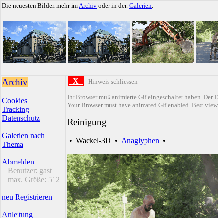
Die neuesten Bilder, mehr im
Archiv
oder in den
Galerien
.
Archiv
X
Hinweis schliessen
Ihr Browser muß animierte Gif eingeschaltet haben. Der E
Cookies
Your Browser must have animated Gif enabled. Best viewe
Tracking
Datenschutz
Reinigung
Galerien nach
•
Wackel-3D
•
Anaglyphen
•
Thema
Abmelden
Benutzer:
gast
max. Größe:
512
neu Registrieren
Anleitung