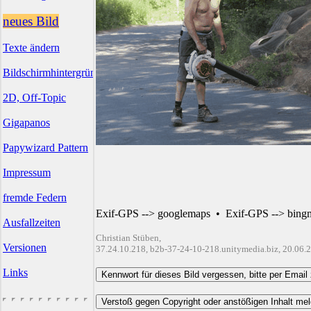
neues Bild
Texte ändern
Bildschirmhintergründe
2D, Off-Topic
Gigapanos
Papywizard Pattern
Impressum
fremde Federn
Exif-GPS --> googlemaps
•
Exif-GPS --> bing
Ausfallzeiten
Christian Stüben,
Versionen
37.24.10.218, b2b-37-24-10-218.unitymedia.biz, 20.06.
Links