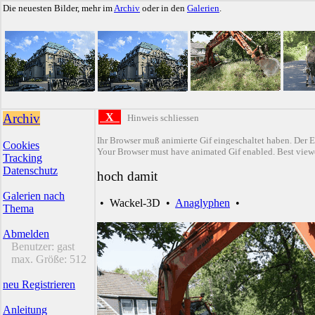
Die neuesten Bilder, mehr im
Archiv
oder in den
Galerien
.
Archiv
X
Hinweis schliessen
Ihr Browser muß animierte Gif eingeschaltet haben. Der E
Cookies
Your Browser must have animated Gif enabled. Best viewe
Tracking
Datenschutz
hoch damit
Galerien nach
•
Wackel-3D
•
Anaglyphen
•
Thema
Abmelden
Benutzer:
gast
max. Größe:
512
neu Registrieren
Anleitung