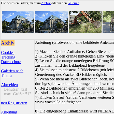
Die neuesten Bilder, mehr im
Archiv
oder in den
Galerien
.
Archiv
Anleitung (Grobversion, eine bebilderte Anleit
1) Machen Sie eine Aufnahme. Gehen Sie einen k
Cookies
2) Klicken Sie den orange hintelegten Link "neue
Tracking
3) Lesen Sie die orange unterlegten Erklärung
Datenschutz
zustimmen, wird der Bildupload freigebene.
4) Sie müssen mindestens 2 Bildebenen (mit leich
Galerien nach
Generierung des Wackel-3D Bildes möglich.
Thema
5) Wenn Sie mehr als zwei Bildebenen laden, kö
durchgespielt werden. Änderungen dabei werden s
Abmelden
6) Bei 2 Bildebenen empfehlen wir 250 Millisek
Benutzer:
gast
Sie sind sich nicht sicher? dann probieren Sie die
max. Größe:
512
7) Klicken Sie auf "senden". mit einer weiteren 
www.wackel3d.de freigeben.
neu Registrieren
8) Die eingegebene Emailadresse wird NIEMALS 
Anleitung