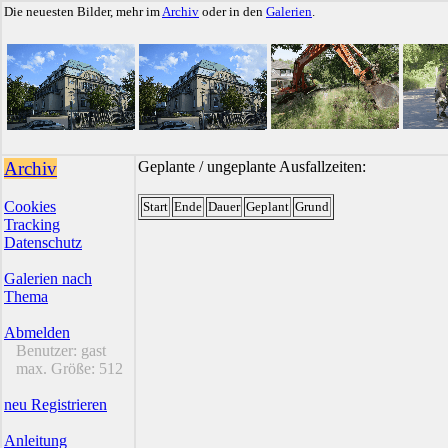
Die neuesten Bilder, mehr im
Archiv
oder in den
Galerien
.
Archiv
Geplante / ungeplante Ausfallzeiten:
Cookies
Start
Ende
Dauer
Geplant
Grund
Tracking
Datenschutz
Galerien nach
Thema
Abmelden
Benutzer:
gast
max. Größe:
512
neu Registrieren
Anleitung