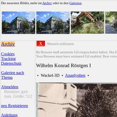
Die neuesten Bilder, mehr im
Archiv
oder in den
Galerien
.
Archiv
X
Hinweis schliessen
Ihr Browser muß animierte Gif eingeschaltet haben. Der E
Cookies
Your Browser must have animated Gif enabled. Best viewe
Tracking
Datenschutz
Wilhelm Konrad Röntgen I
Galerien nach
•
Wackel-3D
•
Anaglyphen
•
Thema
Abmelden
Benutzer:
gast
max. Größe:
512
neu Registrieren
Anleitung