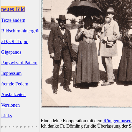
neues Bild
Texte ändern
Bildschirmhintergründe
2D, Off-Topic
Gigapanos
Papywizard Pattern
Impressum
fremde Federn
Ausfallzeiten
Versionen
Links
Eine kleine Kooperation mit dem
Röntgenmuse
Ich danke Fr. Dömling für die Überlassung der S