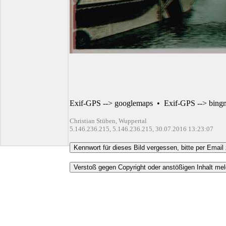
Exif-GPS --> googlemaps
•
Exif-GPS --> bing
Christian Stüben, Wuppertal
5.146.236.215, 5.146.236.215, 30.07.2016 13:23:07