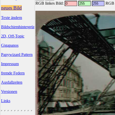
RGB linkes Bild:
RGB r
neues Bild
Texte ändern
Bildschirmhintergründe
2D, Off-Topic
Gigapanos
Papywizard Pattern
Impressum
fremde Federn
Ausfallzeiten
Versionen
Links