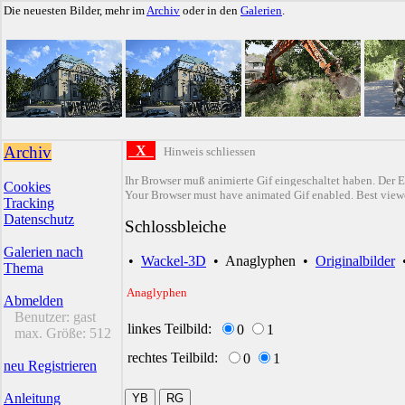
Die neuesten Bilder, mehr im
Archiv
oder in den
Galerien
.
Archiv
X
Hinweis schliessen
Ihr Browser muß animierte Gif eingeschaltet haben. Der E
Cookies
Your Browser must have animated Gif enabled. Best viewe
Tracking
Datenschutz
Schlossbleiche
Galerien nach
•
Wackel-3D
•
Anaglyphen
•
Originalbilder
Thema
Anaglyphen
Abmelden
Benutzer:
gast
linkes Teilbild:
0
1
max. Größe:
512
rechtes Teilbild:
0
1
neu Registrieren
Anleitung