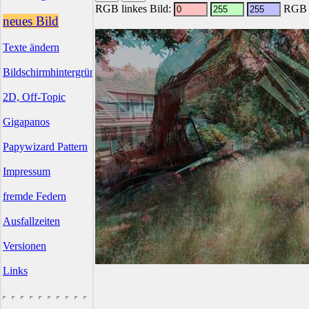
RGB linkes Bild:
RGB r
neues Bild
Texte ändern
Bildschirmhintergründe
2D, Off-Topic
Gigapanos
Papywizard Pattern
Impressum
fremde Federn
Ausfallzeiten
Versionen
Links