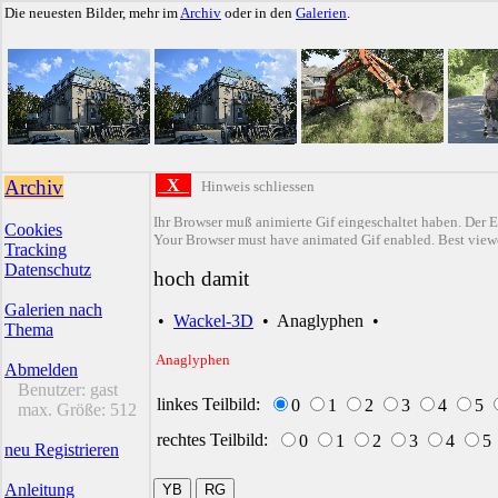
Die neuesten Bilder, mehr im
Archiv
oder in den
Galerien
.
Archiv
X
Hinweis schliessen
Ihr Browser muß animierte Gif eingeschaltet haben. Der E
Cookies
Your Browser must have animated Gif enabled. Best viewe
Tracking
Datenschutz
hoch damit
Galerien nach
•
Wackel-3D
•
Anaglyphen
•
Thema
Anaglyphen
Abmelden
Benutzer:
gast
linkes Teilbild:
0
1
2
3
4
5
max. Größe:
512
rechtes Teilbild:
0
1
2
3
4
5
neu Registrieren
Anleitung