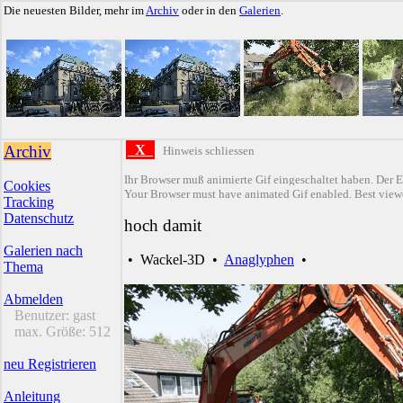
Die neuesten Bilder, mehr im
Archiv
oder in den
Galerien
.
Archiv
X
Hinweis schliessen
Ihr Browser muß animierte Gif eingeschaltet haben. Der E
Cookies
Your Browser must have animated Gif enabled. Best viewe
Tracking
Datenschutz
hoch damit
Galerien nach
•
Wackel-3D
•
Anaglyphen
•
Thema
Abmelden
Benutzer:
gast
max. Größe:
512
neu Registrieren
Anleitung