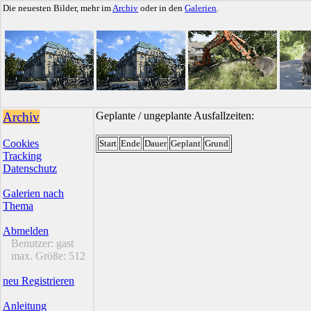
Die neuesten Bilder, mehr im
Archiv
oder in den
Galerien
.
Archiv
Geplante / ungeplante Ausfallzeiten:
Cookies
Start
Ende
Dauer
Geplant
Grund
Tracking
Datenschutz
Galerien nach
Thema
Abmelden
Benutzer:
gast
max. Größe:
512
neu Registrieren
Anleitung