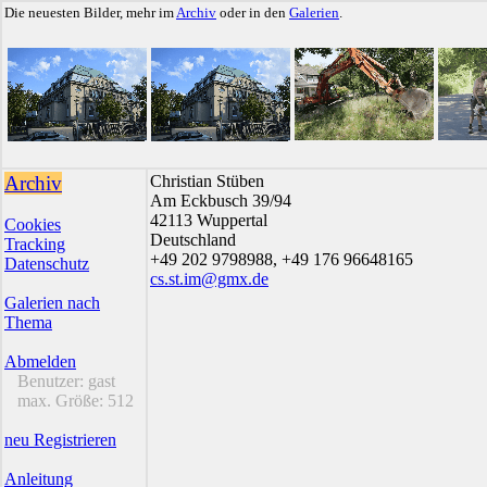
Die neuesten Bilder, mehr im
Archiv
oder in den
Galerien
.
Archiv
Christian Stüben
Am Eckbusch 39/94
42113 Wuppertal
Cookies
Deutschland
Tracking
+49 202 9798988, +49 176 96648165
Datenschutz
cs.st.im@gmx.de
Galerien nach
Thema
Abmelden
Benutzer:
gast
max. Größe:
512
neu Registrieren
Anleitung