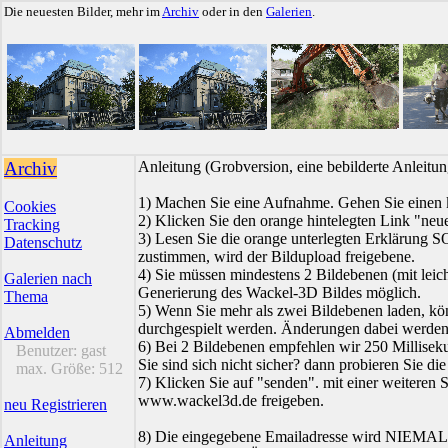
Die neuesten Bilder, mehr im
Archiv
oder in den
Galerien
.
Archiv
Anleitung (Grobversion, eine bebilderte Anleit
1) Machen Sie eine Aufnahme. Gehen Sie einen k
Cookies
2) Klicken Sie den orange hintelegten Link "neue
Tracking
3) Lesen Sie die orange unterlegten Erklärung
Datenschutz
zustimmen, wird der Bildupload freigebene.
4) Sie müssen mindestens 2 Bildebenen (mit leich
Galerien nach
Generierung des Wackel-3D Bildes möglich.
Thema
5) Wenn Sie mehr als zwei Bildebenen laden, kö
durchgespielt werden. Änderungen dabei werden s
Abmelden
6) Bei 2 Bildebenen empfehlen wir 250 Millisek
Benutzer:
gast
Sie sind sich nicht sicher? dann probieren Sie die
max. Größe:
512
7) Klicken Sie auf "senden". mit einer weiteren 
www.wackel3d.de freigeben.
neu Registrieren
8) Die eingegebene Emailadresse wird NIEMALS 
Anleitung