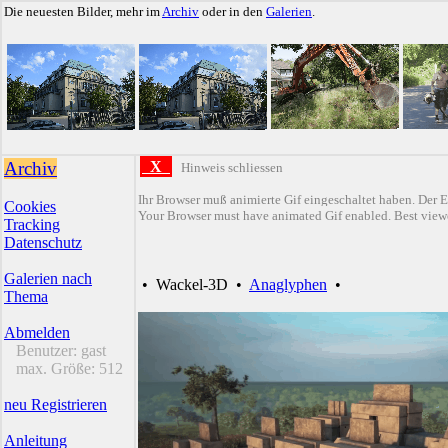
Die neuesten Bilder, mehr im
Archiv
oder in den
Galerien
.
Archiv
X
Hinweis schliessen
Ihr Browser muß animierte Gif eingeschaltet haben. Der E
Cookies
Your Browser must have animated Gif enabled. Best viewe
Tracking
Datenschutz
Galerien nach
•
Wackel-3D
•
Anaglyphen
•
Thema
Abmelden
Benutzer:
gast
max. Größe:
512
neu Registrieren
Anleitung