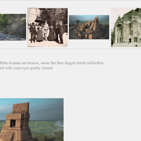
ffekt kommt am besten, wenn Sie Ihre Augen leicht schließen.
d with your eyes partly closed.