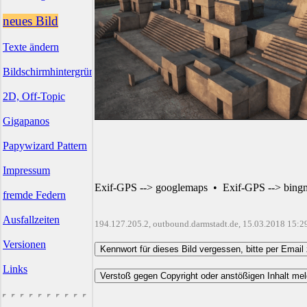
neues Bild
Texte ändern
Bildschirmhintergründe
2D, Off-Topic
Gigapanos
Papywizard Pattern
Impressum
Exif-GPS --> googlemaps
•
Exif-GPS --> bing
fremde Federn
Ausfallzeiten
194.127.205.2, outbound.darmstadt.de, 15.03.2018 15:2
Versionen
Links