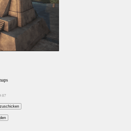
maps
9:07