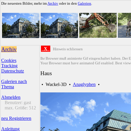
Die neuesten Bilder, mehr im
Archiv
oder in den
Galerien
.
Archiv
X
Hinweis schliessen
Ihr Browser muß animierte Gif eingeschaltet haben. Der E
Cookies
Your Browser must have animated Gif enabled. Best viewe
Tracking
Datenschutz
Haus
Galerien nach
•
Wackel-3D
•
Anaglyphen
•
Thema
Abmelden
Benutzer:
gast
max. Größe:
512
neu Registrieren
Anleitung