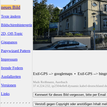
neues Bild
Texte ändern
Bildschirmhintergründe
2D, Off-Topic
Gigapanos
Papywizard Pattern
Impressum
fremde Federn
Exif-GPS --> googlemaps
•
Exif-GPS --> bing
Ausfallzeiten
Maik Reißmann, Auerbach
Versionen
37.4.224.232, ip2504e0e8.dynamic.kabel-deutschland.d
Links