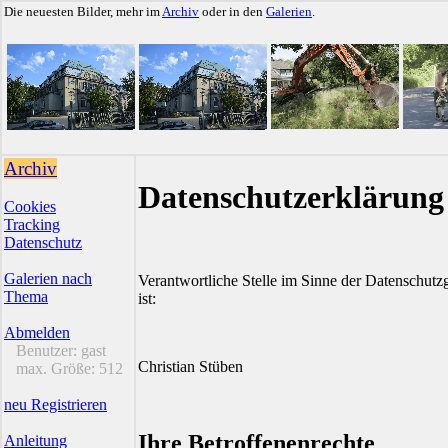
Die neuesten Bilder, mehr im
Archiv
oder in den
Galerien
.
Archiv
Datenschutzerklärung
Cookies
Tracking
Datenschutz
Galerien nach
Verantwortliche Stelle im Sinne der Datenschu
Thema
ist:
Abmelden
Benutzer:
gast
Christian Stüben
max. Größe:
512
neu Registrieren
Ihre Betroffenenrechte
Anleitung