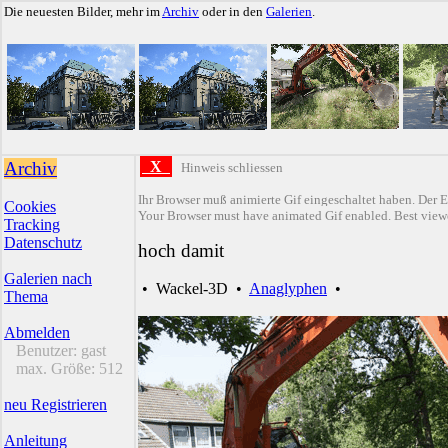
Die neuesten Bilder, mehr im
Archiv
oder in den
Galerien
.
Archiv
X
Hinweis schliessen
Ihr Browser muß animierte Gif eingeschaltet haben. Der E
Cookies
Your Browser must have animated Gif enabled. Best viewe
Tracking
Datenschutz
hoch damit
Galerien nach
•
Wackel-3D
•
Anaglyphen
•
Thema
Abmelden
Benutzer:
gast
max. Größe:
512
neu Registrieren
Anleitung