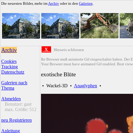
Die neuesten Bilder, mehr im
Archiv
oder in den
Galerien
.
Archiv
X
Hinweis schliessen
Ihr Browser muß animierte Gif eingeschaltet haben. Der E
Cookies
Your Browser must have animated Gif enabled. Best viewe
Tracking
Datenschutz
exotische Blüte
Galerien nach
•
Wackel-3D
•
Anaglyphen
•
Thema
Abmelden
Benutzer:
gast
max. Größe:
512
neu Registrieren
Anleitung