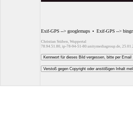
Exif-GPS --> googlemaps
•
Exif-GPS --> bing
Christian Stüben, Wuppertal
78.94.51.80, ip-78-94-51-80.unitymediagroup.de, 25.01