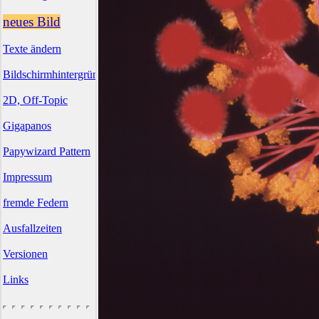
neues Bild
Texte ändern
Bildschirmhintergründe
2D, Off-Topic
Gigapanos
Papywizard Pattern
Impressum
fremde Federn
Ausfallzeiten
Versionen
Links