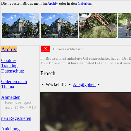
Die neuesten Bilder, mehr im
Archiv
oder in den
Galerien
.
Archiv
X
Hinweis schliessen
Ihr Browser muß animierte Gif eingeschaltet haben. Der E
Cookies
Your Browser must have animated Gif enabled. Best viewe
Tracking
Datenschutz
Frosch
Galerien nach
•
Wackel-3D
•
Anaglyphen
•
Thema
Abmelden
Benutzer:
gast
max. Größe:
512
neu Registrieren
Anleitung