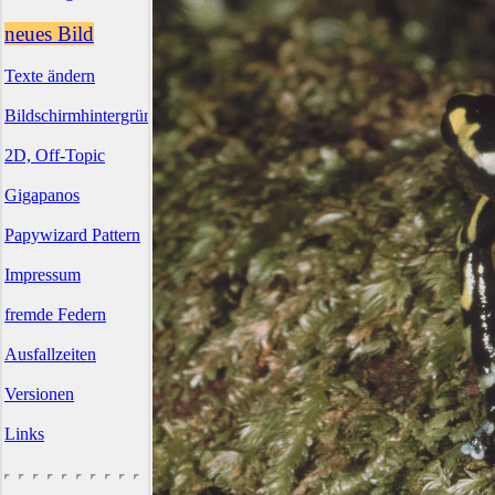
neues Bild
Texte ändern
Bildschirmhintergründe
2D, Off-Topic
Gigapanos
Papywizard Pattern
Impressum
fremde Federn
Ausfallzeiten
Versionen
Links