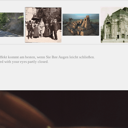
ffekt kommt am besten, wenn Sie Ihre Augen leicht schließen.
d with your eyes partly closed.