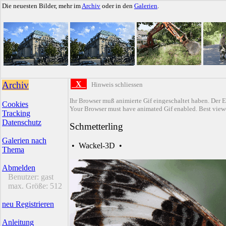
Die neuesten Bilder, mehr im
Archiv
oder in den
Galerien
.
Archiv
X
Hinweis schliessen
Ihr Browser muß animierte Gif eingeschaltet haben. Der E
Cookies
Your Browser must have animated Gif enabled. Best viewe
Tracking
Datenschutz
Schmetterling
Galerien nach
•
Wackel-3D
•
Thema
Abmelden
Benutzer:
gast
max. Größe:
512
neu Registrieren
Anleitung