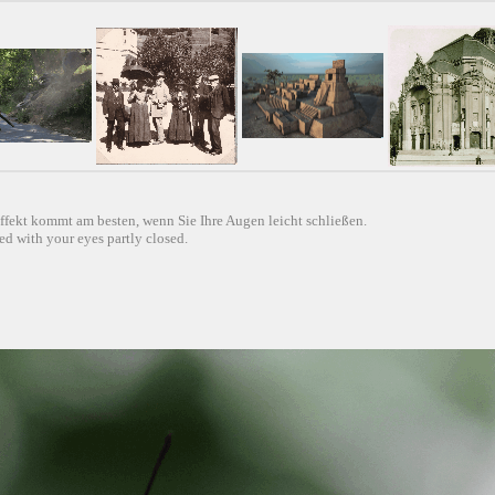
ffekt kommt am besten, wenn Sie Ihre Augen leicht schließen.
d with your eyes partly closed.