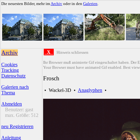
Die neuesten Bilder, mehr im
Archiv
oder in den
Galerien
.
Archiv
X
Hinweis schliessen
Ihr Browser muß animierte Gif eingeschaltet haben. Der E
Cookies
Your Browser must have animated Gif enabled. Best viewe
Tracking
Datenschutz
Frosch
Galerien nach
•
Wackel-3D
•
Anaglyphen
•
Thema
Abmelden
Benutzer:
gast
max. Größe:
512
neu Registrieren
Anleitung