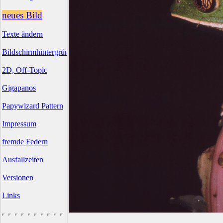
neues Bild
Texte ändern
Bildschirmhintergründe
2D, Off-Topic
Gigapanos
Papywizard Pattern
Impressum
fremde Federn
Ausfallzeiten
Versionen
Links