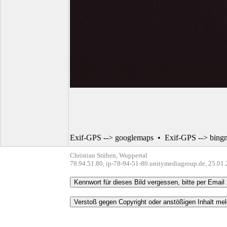
Exif-GPS --> googlemaps
•
Exif-GPS --> bing
Christian Stüben, Wuppertal
78.94.51.80, ip-78-94-51-80.unitymediagroup.de, 25.01