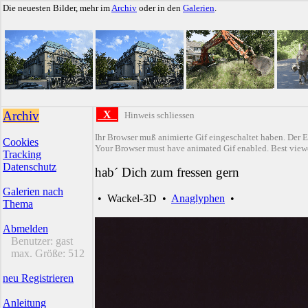
Die neuesten Bilder, mehr im
Archiv
oder in den
Galerien
.
Archiv
X
Hinweis schliessen
Ihr Browser muß animierte Gif eingeschaltet haben. Der E
Cookies
Your Browser must have animated Gif enabled. Best viewe
Tracking
Datenschutz
hab´ Dich zum fressen gern
Galerien nach
•
Wackel-3D
•
Anaglyphen
•
Thema
Abmelden
Benutzer:
gast
max. Größe:
512
neu Registrieren
Anleitung