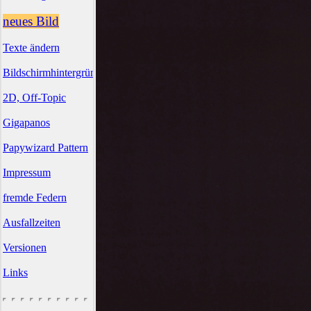
neues Bild
Texte ändern
Bildschirmhintergründe
2D, Off-Topic
Gigapanos
Papywizard Pattern
Impressum
fremde Federn
Ausfallzeiten
Versionen
Links