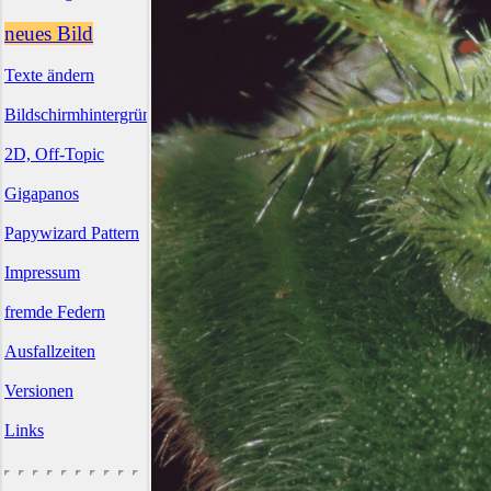
neues Bild
Texte ändern
Bildschirmhintergründe
2D, Off-Topic
Gigapanos
Papywizard Pattern
Impressum
fremde Federn
Ausfallzeiten
Versionen
Links