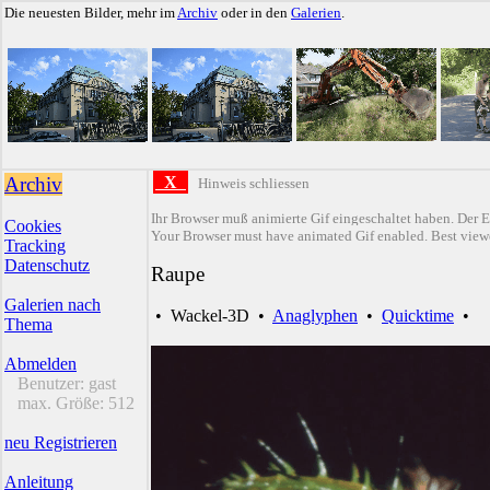
Die neuesten Bilder, mehr im
Archiv
oder in den
Galerien
.
Archiv
X
Hinweis schliessen
Ihr Browser muß animierte Gif eingeschaltet haben. Der E
Cookies
Your Browser must have animated Gif enabled. Best viewe
Tracking
Datenschutz
Raupe
Galerien nach
•
Wackel-3D
•
Anaglyphen
•
Quicktime
•
Thema
Abmelden
Benutzer:
gast
max. Größe:
512
neu Registrieren
Anleitung