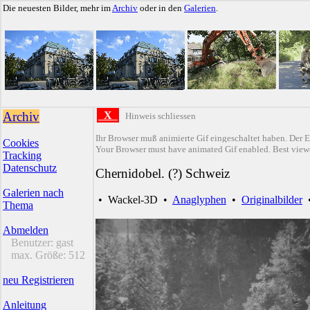
Die neuesten Bilder, mehr im
Archiv
oder in den
Galerien
.
Archiv
X
Hinweis schliessen
Ihr Browser muß animierte Gif eingeschaltet haben. Der E
Cookies
Your Browser must have animated Gif enabled. Best viewe
Tracking
Datenschutz
Chernidobel. (?) Schweiz
Galerien nach
•
Wackel-3D
•
Anaglyphen
•
Originalbilder
Thema
Abmelden
Benutzer:
gast
max. Größe:
512
neu Registrieren
Anleitung