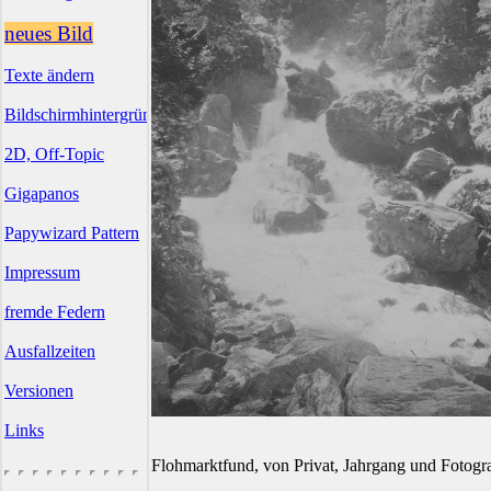
neues Bild
Texte ändern
Bildschirmhintergründe
2D, Off-Topic
Gigapanos
Papywizard Pattern
Impressum
fremde Federn
Ausfallzeiten
Versionen
Links
Flohmarktfund, von Privat, Jahrgang und Fotogr