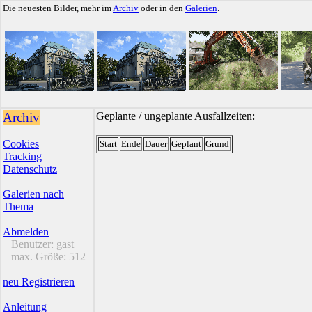
Die neuesten Bilder, mehr im
Archiv
oder in den
Galerien
.
Archiv
Geplante / ungeplante Ausfallzeiten:
Cookies
Start
Ende
Dauer
Geplant
Grund
Tracking
Datenschutz
Galerien nach
Thema
Abmelden
Benutzer:
gast
max. Größe:
512
neu Registrieren
Anleitung