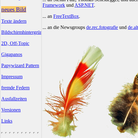
Framework
und
ASP.NET
.
neues Bild
... an
FreeTextBox
.
Texte ändern
... an die Newsgroups
de.rec.fotografie
und
de.al
Bildschirmhintergründe
2D, Off-Topic
Gigapanos
Papywizard Pattern
Impressum
fremde Federn
Ausfallzeiten
Versionen
Links