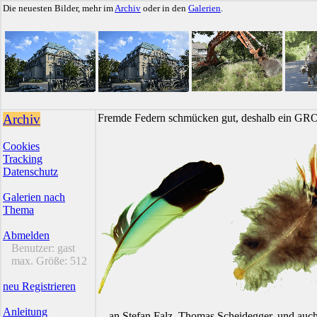
Die neuesten Bilder, mehr im
Archiv
oder in den
Galerien
.
Archiv
Fremde Federn schmücken gut, deshalb ein GR
Cookies
Tracking
Datenschutz
Galerien nach
Thema
Abmelden
Benutzer:
gast
max. Größe:
512
neu Registrieren
Anleitung
... an Stefan Falz, Thomas Scheidegger, und auc