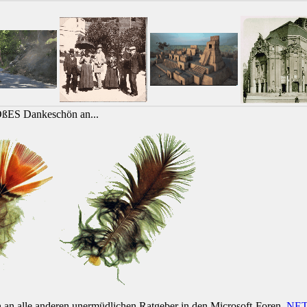
OßES Dankeschön an...
h an alle anderen unermüdlichen Ratgeber in den Microsoft-Foren
.NE