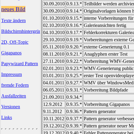
30.09.2010
0.9.13.*
Teilbilder werden archivier
neues Bild
30.09.2010
0.9.14.*
Originalvorlagen können h
01.10.2010
0.9.15.*
interne Vorbereitungen für
Texte ändern
02.10.2010
0.9.16.*
Galerieansichten fertig
Bildschirmhintergründe
04.10.2010
0.9.17.*
Fehlerkorrekturen Galerie
29.10.2010
0.9.19.*
Vorbereitungen externe G
2D, Off-Topic
05.11.2010
0.9.20.*
externe Generierung 0.1
Gigapanos
08.11.2010
0.9.21.*
Anaglyphen erster Test
27.11.2010
0.9.22.*
Vorbereitung WMV-Gener
Papywizard Pattern
02.01.2011
0.9.23.*
WMV-Generierung public 
Impressum
03.01.2011
0.9.25.*
erster Test openvideoplayer
04.01.2011
0.9.27.*
WMV über WindowsMediaPla
fremde Federn
06.05.2011
0.9.31.*
Vorbereitung Bildpfade
Ausfallzeiten
21.09.2011
0.9.34.*
12.9.2012
0.9.35.*
Vorbereitung Gigapanos
Versionen
9.11.2012
0.9.36.*
Pattern generator
Links
10.11.2012
0.9.37.*
Pattern generator verbesse
19.12.2012
0.9.39.*
Pattern generator neuer M
19.12.2012
0.9.40.*
Fehler Pattengenerator be