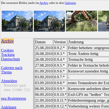
Die neuesten Bilder, mehr im
Archiv
oder in den
Galerien
.
Archiv
Datum
Version
Änderung
25.08.2010
0.9.2.*
Fehler behoben: zeigegross
Cookies
26.08.2010
0.9.3.*
Texte Ändern fertig
Tracking
Datenschutz
26.08.2010
0.9.4.*
Textsuche fertig
27.08.2010
0.9.5.*
Fehler in Textsuche behobe
Galerien nach
01.09.2010
0.9.6.*
Kennwort zusenden fertig
Thema
03.09.2010
0.9.7.*
-
Abmelden
03.09.2010
0.9.8.*
erstes Testauslesen der Ex
Benutzer:
gast
06.09.2010
0.9.9.*
Kennworte anfordern übera
max. Größe:
512
06.09.2010
0.9.10.*
Exif-GPS im "heißen" Test
neu Registrieren
21.09.2010
0.9.11.*
Fehlerbereinigung zeige_g
26.09.2010
0.9.12.*
Vorbereitung weitere Form
Anleitung