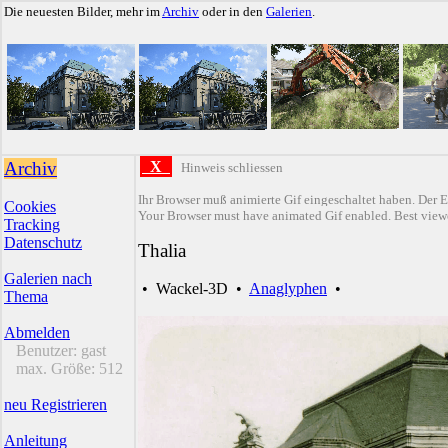
Die neuesten Bilder, mehr im
Archiv
oder in den
Galerien
.
Archiv
X
Hinweis schliessen
Ihr Browser muß animierte Gif eingeschaltet haben. Der E
Cookies
Your Browser must have animated Gif enabled. Best viewe
Tracking
Datenschutz
Thalia
Galerien nach
•
Wackel-3D
•
Anaglyphen
•
Thema
Abmelden
Benutzer:
gast
max. Größe:
512
neu Registrieren
Anleitung