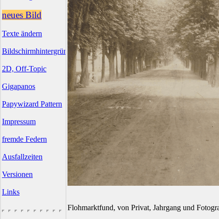
neues Bild
Texte ändern
Bildschirmhintergründe
2D, Off-Topic
Gigapanos
Papywizard Pattern
Impressum
fremde Federn
Ausfallzeiten
Versionen
Links
Flohmarktfund, von Privat, Jahrgang und Fotogr