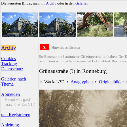
Die neuesten Bilder, mehr im
Archiv
oder in den
Galerien
.
Archiv
X
Hinweis schliessen
Ihr Browser muß animierte Gif eingeschaltet haben. Der E
Cookies
Your Browser must have animated Gif enabled. Best viewe
Tracking
Datenschutz
Grünaustraße (?) in Ronneburg
Galerien nach
•
Wackel-3D
•
Anaglyphen
•
Originalbilder
Thema
Abmelden
Benutzer:
gast
max. Größe:
512
neu Registrieren
Anleitung