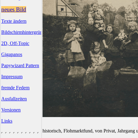
neues Bild
Texte ändern
Bildschirmhintergründe
2D, Off-Topic
Gigapanos
Papywizard Pattern
Impressum
fremde Federn
Ausfallzeiten
Versionen
Links
historisch, Flohmarktfund, von Privat, Jahrgang