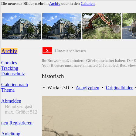
Die neuesten Bilder, mehr im
Archiv
oder in den
Galerien
.
Archiv
X
Hinweis schliessen
Ihr Browser muß animierte Gif eingeschaltet haben. Der E
Cookies
Your Browser must have animated Gif enabled. Best viewe
Tracking
Datenschutz
historisch
Galerien nach
•
Wackel-3D
•
Anaglyphen
•
Originalbilder
Thema
Abmelden
Benutzer:
gast
max. Größe:
512
neu Registrieren
Anleitung