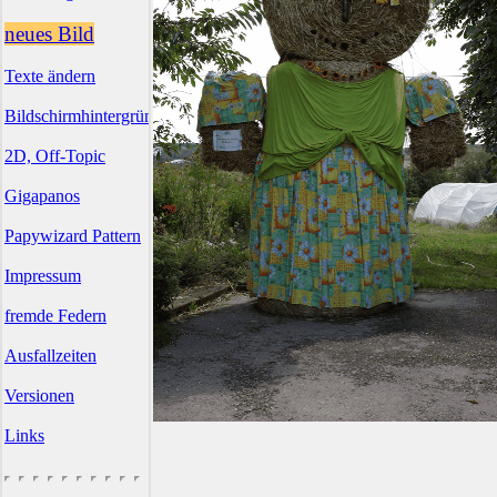
neues Bild
Texte ändern
Bildschirmhintergründe
2D, Off-Topic
Gigapanos
Papywizard Pattern
Impressum
fremde Federn
Ausfallzeiten
Versionen
Links