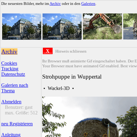
Die neuesten Bilder, mehr im
Archiv
oder in den
Galerien
.
Archiv
X
Hinweis schliessen
Ihr Browser muß animierte Gif eingeschaltet haben. Der E
Cookies
Your Browser must have animated Gif enabled. Best viewe
Tracking
Datenschutz
Strohpuppe in Wuppertal
Galerien nach
•
Wackel-3D
•
Thema
Abmelden
Benutzer:
gast
max. Größe:
512
neu Registrieren
Anleitung