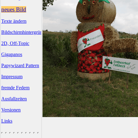
neues Bild
Texte ändern
Bildschirmhintergründe
2D, Off-Topic
Gigapanos
Papywizard Pattern
Impressum
fremde Federn
Ausfallzeiten
Versionen
Links