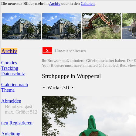
Die neuesten Bilder, mehr im
Archiv
oder in den
Galerien
.
Archiv
X
Hinweis schliessen
Ihr Browser muß animierte Gif eingeschaltet haben. Der E
Cookies
Your Browser must have animated Gif enabled. Best viewe
Tracking
Datenschutz
Strohpuppe in Wuppertal
Galerien nach
•
Wackel-3D
•
Thema
Abmelden
Benutzer:
gast
max. Größe:
512
neu Registrieren
Anleitung