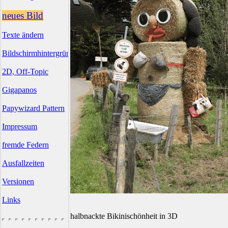
neues Bild
Texte ändern
Bildschirmhintergründe
2D, Off-Topic
Gigapanos
Papywizard Pattern
Impressum
fremde Federn
Ausfallzeiten
Versionen
Links
halbnackte Bikinischönheit in 3D