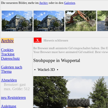
Die neuesten Bilder, mehr im
Archiv
oder in den
Galerien
.
Archiv
X
Hinweis schliessen
Ihr Browser muß animierte Gif eingeschaltet haben. Der E
Cookies
Your Browser must have animated Gif enabled. Best viewe
Tracking
Datenschutz
Strohpuppe in Wuppertal
Galerien nach
•
Wackel-3D
•
Thema
Abmelden
Benutzer:
gast
max. Größe:
512
neu Registrieren
Anleitung