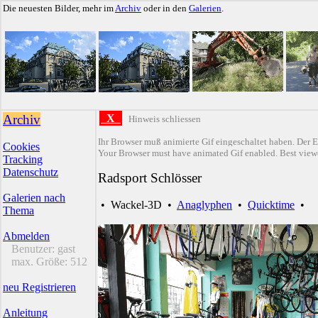
Die neuesten Bilder, mehr im
Archiv
oder in den
Galerien
.
Archiv
X
Hinweis schliessen
Ihr Browser muß animierte Gif eingeschaltet haben. Der E
Cookies
Your Browser must have animated Gif enabled. Best viewe
Tracking
Datenschutz
Radsport Schlösser
Galerien nach
•
Wackel-3D
•
Anaglyphen
•
Quicktime
•
Thema
Abmelden
Benutzer:
gast
max. Größe:
512
neu Registrieren
Anleitung