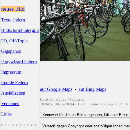
neues Bild
Texte ändern
Bildschirmhintergründe
2D, Off-Topic
Gigapanos
Papywizard Pattern
Impressum
fremde Federn
auf Google-Maps
•
auf Bing-Maps
Ausfallzeiten
Christian Stüben, Wuppertal
Versionen
78.94.51.80, ip-78-94-51-80.unitymediagroup.de, 17.10
Links